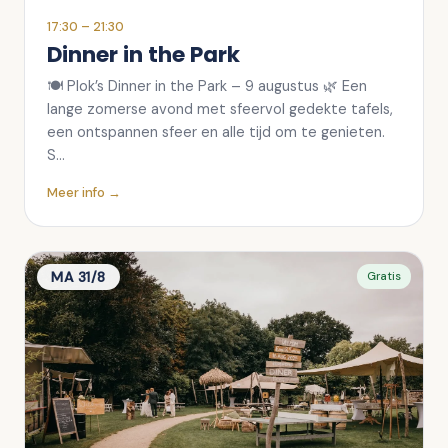
17:30
– 21:30
Dinner in the Park
🍽️ Plok’s Dinner in the Park – 9 augustus 🌿 Een
lange zomerse avond met sfeervol gedekte tafels,
een ontspannen sfeer en alle tijd om te genieten.
S…
Meer info →
MA 31/8
Gratis