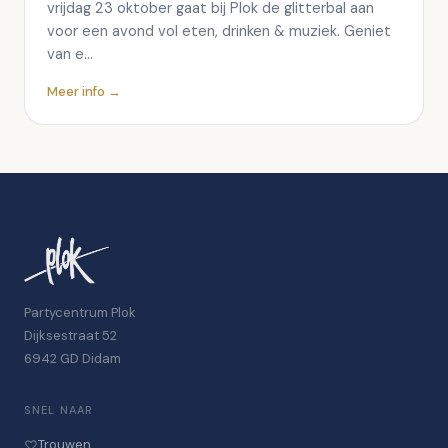
vrijdag 23 oktober gaat bij Plok de glitterbal aan
voor een avond vol eten, drinken & muziek. Geniet
van e…
Meer info →
Partycentrum Plok
Dijksestraat 52
6942 GD Didam
SNEL NAAR
Trouwen