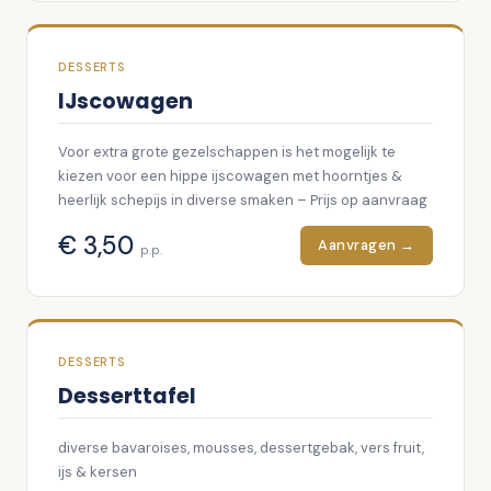
scampi, zalm, roodbaars)
Diverse originele groente gerechten van de grill of
smoker.
DESSERTS
Daarnaast serveren wij in buffet: friet, koude sauzen,
IJscowagen
vers gebakken brood, aioli, rauwkost & verschillende
moestuinsalades.
Voor extra grote gezelschappen is het mogelijk te
kiezen voor een hippe ijscowagen met hoorntjes &
heerlijk schepijs in diverse smaken – Prijs op aanvraag
€
3,50
Aanvragen →
p.p.
DESSERTS
Desserttafel
diverse bavaroises, mousses, dessertgebak, vers fruit,
ijs & kersen