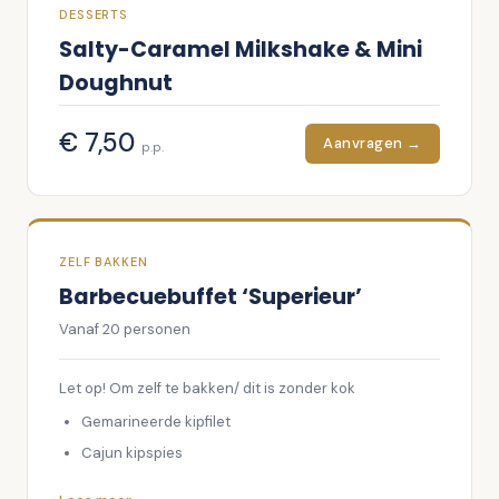
DESSERTS
Salty-Caramel Milkshake & Mini
Doughnut
€
7,50
Aanvragen →
p.p.
ZELF BAKKEN
Barbecuebuffet ‘Superieur’
Vanaf
20
personen
Let op! Om zelf te bakken/ dit is zonder kok
Gemarineerde kipfilet
Cajun kipspies
Runderhamburger