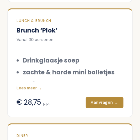
LUNCH & BRUNCH
Brunch ‘Plok’
Vanaf
30
personen
Drinkglaasje soep
zachte & harde mini bolletjes
croissants
Lees meer →
Kaiserbroodjes
€
28,75
Aanvragen →
p.p.
fijne vleeswaren: kazen,
gerookte zalm, diverse
rauwkostsalades
DINER