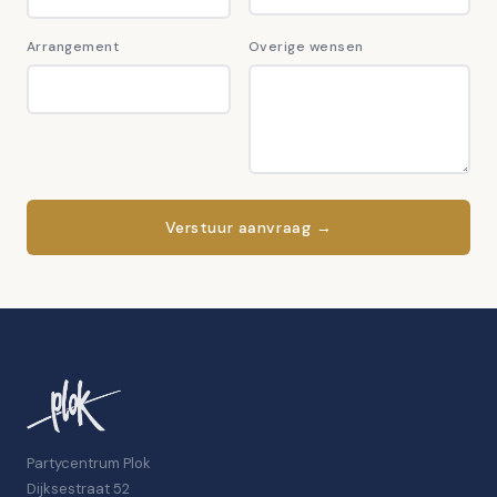
Arrangement
Overige wensen
Verstuur aanvraag →
Partycentrum Plok
Dijksestraat 52