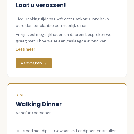
ambachtelijke vleessalade
Laat u verassen!
zoetwaren
Live Cooking tijdens uw feest? Dat kan! Onze koks
pasteitjes met royaal gevulde
bereiden ter plaatse een heerlijk diner.
kipragout
Er zijn veel mogelijkheden en daarom bespreken we
graag met u hoe we er een geslaagde avond van
roerei met fijne kruiden en
kunnen maken!
Lees meer →
gegratineerde champignons
Aanvragen →
Dessertplateaus met
overheerlijke nagerechtjes uit
eigen keuken.
Bij de brunch serveren wij koffie,
DINER
Walking Dinner
melk en jus d’orange.
Vanaf
40
personen
Brood met dips – Gewoon lekker dippen en smullen.