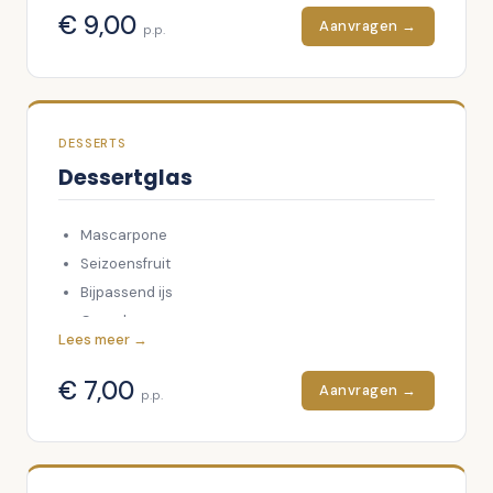
€
9,00
Aanvragen →
p.p.
DESSERTS
Dessertglas
Mascarpone
Seizoensfruit
Bijpassend ijs
Crunch
Lees meer →
€
7,00
Aanvragen →
p.p.