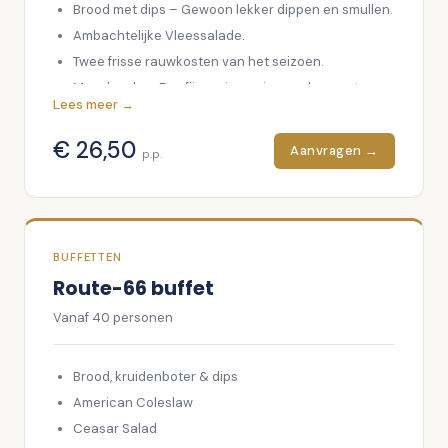
Brood met dips – Gewoon lekker dippen en smullen.
Ambachtelijke Vleessalade.
Twee frisse rauwkosten van het seizoen.
Mesclunsla – Een fijne mix van jonge sla-soorten.
Lees meer →
Rosbief – Met rucola, spekjes en een pittige
mosterdmayo.
€
26,50
Aanvragen →
p.p.
Gerookte Visspecialiteiten van Wennekes – Twee
gerookte vissoorten.
Bloemkool gratin
Gehaktballetjes in tomatensaus – met
gegratineerde mozzerella
BUFFETTEN
Route-66 buffet
Korean chicken paksoi
Scampi Wokschotel – Met verse groentes en zoete
Vanaf
40
personen
chili.
Cajun potato wedges
Brood, kruidenboter & dips
En natuurlijk… Friet!
American Coleslaw
Ceasar Salad