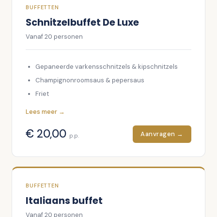
Cajun potato wedges.
BUFFETTEN
Potato wedges
En natuurlijk… Friet!
Schnitzelbuffet De Luxe
Boerenbrood met kruidenboter
Vanaf
20
personen
Gepaneerde varkensschnitzels & kipschnitzels
Champignonroomsaus & pepersaus
Friet
Gebakken aardappelen
Lees meer →
Boerenvleessalade
€
20,00
Aanvragen →
Warme groenten
p.p.
Twee soorten rauwkost
Appelmoes
Koude sauzen
BUFFETTEN
Italiaans buffet
Vanaf
20
personen