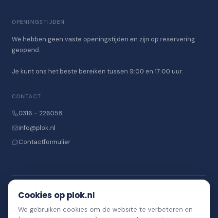
OPENINGSTIJDEN
We hebben geen vaste openingstijden en zijn op reservering
geopend.
Je kunt ons het beste bereiken tussen 9:00 en 17:00 uur.
CONTACT
0316 – 226058
info@plok.nl
Contactformulier
Cookies op plok.nl
Blijf op de hoogte
We gebruiken cookies om de website te verbeteren en
Ontvang nieuws, acties en evenementen in je inbox.