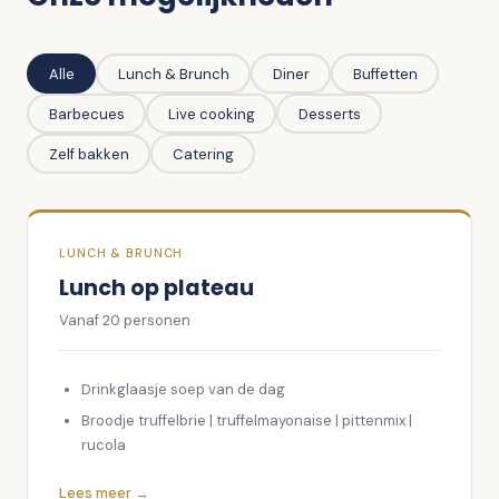
Alle
Lunch & Brunch
Diner
Buffetten
Barbecues
Live cooking
Desserts
Zelf bakken
Catering
LUNCH & BRUNCH
Lunch op plateau
Vanaf
20
personen
Drinkglaasje soep van de dag
Broodje truffelbrie | truffelmayonaise | pittenmix |
rucola
Foccacia | Filet American | ei | ui
Lees meer →