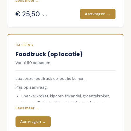
Lees meer →
Porksteak
€
25,50
Diamanthaas biefstuk
Aanvragen →
p.p.
Groentes om te grillen
Twee soorten Visspies
Daarnaast in buffet:
CATERING
Ambachtelijke vleessalade
Foodtruck (op locatie)
Rauwkosten
Mesclunsla
Vanaf
50
personen
Diverse koude sauzen
Laat onze foodtruck op locatie komen.
Ovenvers brood
Prijs op aanvraag.
Kruidenboter
Satésaus
Snacks: kroket, kipcorn, frikandel, groentekroket,
kaassouffle (kan uiteraard met saus of op een
Friet
Lees meer →
broodje).
Aardappelkroketjes
Puntzak friet.
Ketjap-sesamsaus
Aanvragen →
Sauzen: curry, mayonaise, pindasaus en gesnipperd
Prijzen