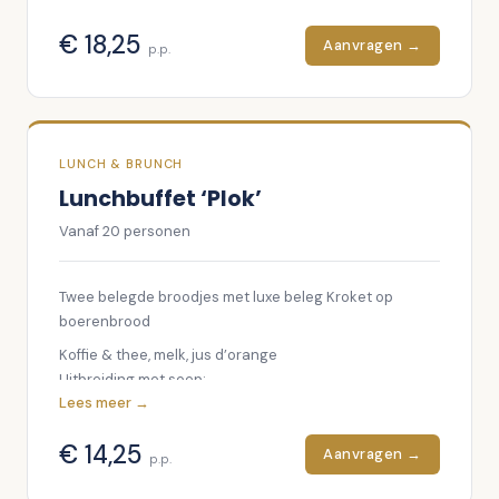
Tunnbrood | gerookte zalm | eiersalade |
komkommer | rode ui
€
18,25
Aanvragen →
p.p.
Broodje gezond | bruschettasaus
Sandwich | gerookte kip | bacon | ei
Koffie & thee
Melk
LUNCH & BRUNCH
Sap
Lunchbuffet ‘Plok’
Vanaf
20
personen
Twee belegde broodjes met luxe beleg Kroket op
boerenbrood
Koffie & thee, melk, jus d’orange
Uitbreiding met soep:
Lees meer →
Drinkglaasje soep – € 3 p.p.
Kop soep – € 5,50 p.p.
€
14,25
Aanvragen →
p.p.